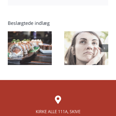
mail
Beslægtede indlæg
ger
Mandags-
Kender du
blues om
“Superman
søndagen
modellen”?
KIRKE ALLE 111A, SKIVE